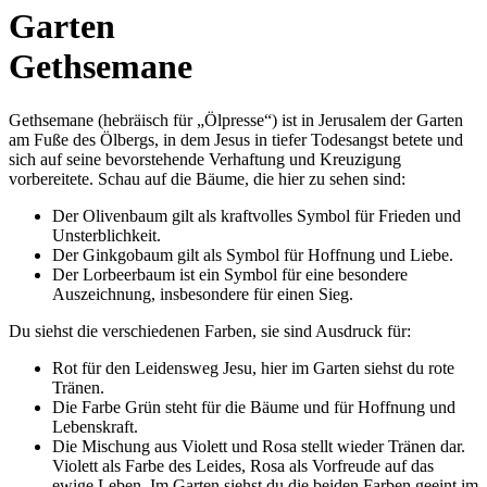
Garten
Gethse­mane
Gethsemane (hebräisch für „Ölpresse“) ist in Jerusalem der Garten
am Fuße des Ölbergs, in dem Jesus in tiefer Todesangst betete und
sich auf seine bevorstehende Verhaftung und Kreuzigung
vorbereitete. Schau auf die Bäume, die hier zu sehen sind:
Der Olivenbaum gilt als kraftvolles Symbol für Frieden und
Unsterblichkeit.
Der Ginkgobaum gilt als Symbol für Hoffnung und Liebe.
Der Lorbeerbaum ist ein Symbol für eine besondere
Auszeichnung, insbesondere für einen Sieg.
Du siehst die verschiedenen Farben, sie sind Ausdruck für:
Rot für den Leidensweg Jesu, hier im Garten siehst du rote
Tränen.
Die Farbe Grün steht für die Bäume und für Hoffnung und
Lebenskraft.
Die Mischung aus Violett und Rosa stellt wieder Tränen dar.
Violett als Farbe des Leides, Rosa als Vorfreude auf das
ewige Leben. Im Garten siehst du die beiden Farben geeint im