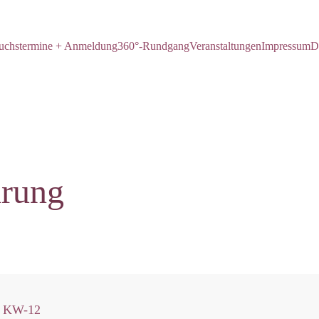
uchstermine + Anmeldung
360°-Rundgang
Veranstaltungen
Impressum
D
hrung
KW-12