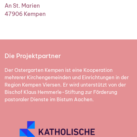
An St. Marien
47906 Kempen
Die Projektpartner
Der Oster­garten Kempen ist eine Ko­opera­tion
mehrerer Kirchen­ge­mein­den und Ein­rich­tun­gen in der
Region Kempen Viersen. Er wird unter­stützt von der
Bischof Klaus Hemmerle-Stiftung zur Förderung
pastoraler Dienste im Bistum Aachen.